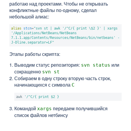
работаю над проектами. Чтобы не открывать
конфликтные файлы по-одному, сделал
небольшой алиас:
alias
stcn
=
"svn st | awk '/^C/{ print \$2 }' | xargs 
'/Applications/NetBeans/NetBeans 
7.1.1.app/Contents/Resources/NetBeans/bin/netbeans' -
J-Dline.separator=LF"
Этапы работы скрипта:
Выводим статус репозитория:
или
svn status
сокращенно
svn st
Собираем в одну строку вторую часть строк,
начинающихся с символа
C
awk 
'/^C/{ print $2 }
Командой
передаем получившийся
xargs
список файлов нетбинсу